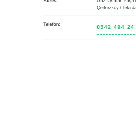
Adres:
Gazi Osman Paşa M
Çerkezköy
/
Tekird
Telefon:
0542 494 24