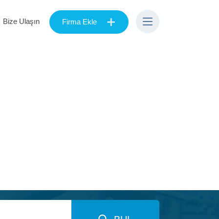
+
Bize Ulaşın
Firma Ekle