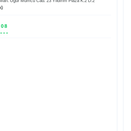
ah. Uğur Mumcu Cad. 23 Yıldırım Plaza K:2 D:2
ağ
 08