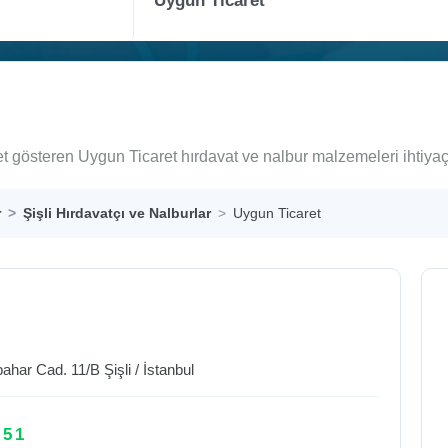
yet gösteren Uygun Ticaret hırdavat ve nalbur malzemeleri ihtiya
r
Şişli Hırdavatçı ve Nalburlar
Uygun Ticaret
bahar Cad. 11/B
Şişli
/
İstanbul
 51