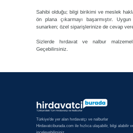
Sahibi olduğu; bilgi birikimi ve meslek ha
ön plana çıkarmayı başarmıştır. Uygun
sunarken; özel siparişlerinize de cevap ver
Sizlerde hırdavat ve nalbur malzemele
Geçebilirsiniz.
Türkiye'de yer alan hırdavatçı ve nalburlar
Hirdavatciburada.com ile hızlıca ulaşabilir, bilgi alabilir v
inceleyebilirsiniz.