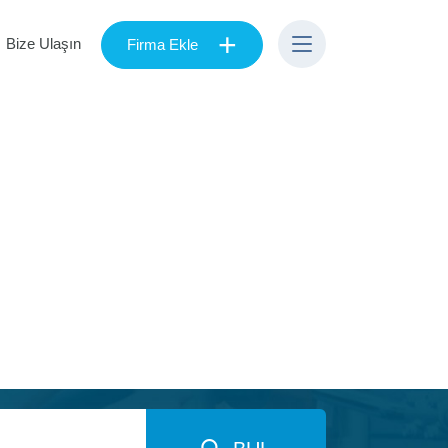
+
Bize Ulaşın
Firma Ekle