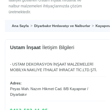
faaliyet gösteren Ustam İnşaat hırdavat ve
nalbur malzemeleri ihtiyaçlarınızda çözüm
üretmektedir.
Ana Sayfa
Diyarbakır Hırdavatçı ve Nalburlar
Kayapına
Ustam İnşaat
İletişim Bilgileri
- USTAM DEKORASYON İNŞAAT MALZEMELERİ
MOBİLYA NAKLİYE İTHALAT İHRACAT TİC.LTD.ŞTİ.
Adres:
Peyas Mah. Nazım Hikmet Cad. 8/B
Kayapınar
/
Diyarbakır