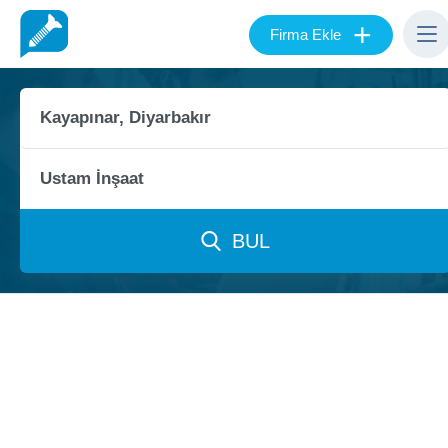
+
Firma Ekle
BUL