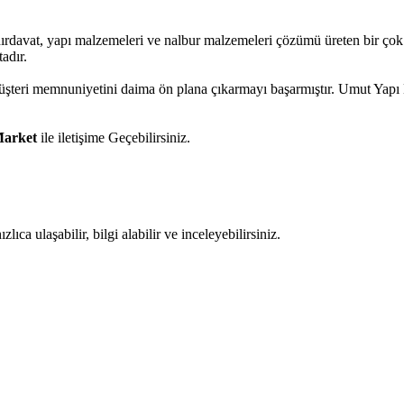
 hırdavat, yapı malzemeleri ve nalbur malzemeleri çözümü üreten bir ço
adır.
 müşteri memnuniyetini daima ön plana çıkarmayı başarmıştır. Umut Yap
Market
ile iletişime Geçebilirsiniz.
ıca ulaşabilir, bilgi alabilir ve inceleyebilirsiniz.