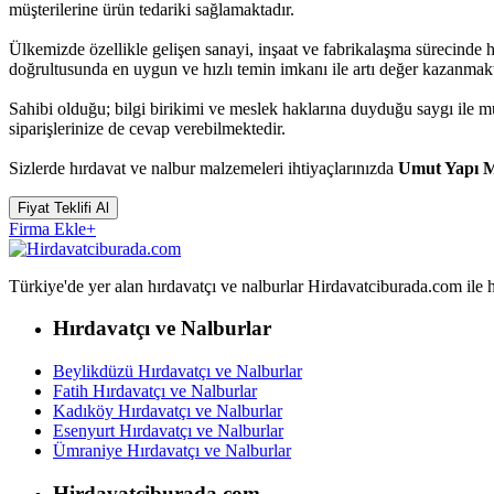
müşterilerine ürün tedariki sağlamaktadır.
Ülkemizde özellikle gelişen sanayi, inşaat ve fabrikalaşma sürecinde
doğrultusunda en uygun ve hızlı temin imkanı ile artı değer kazanmakt
Sahibi olduğu; bilgi birikimi ve meslek haklarına duyduğu saygı ile
siparişlerinize de cevap verebilmektedir.
Sizlerde hırdavat ve nalbur malzemeleri ihtiyaçlarınızda
Umut Yapı 
Fiyat Teklifi Al
Firma Ekle
+
Türkiye'de yer alan hırdavatçı ve nalburlar Hirdavatciburada.com ile hızl
Hırdavatçı ve Nalburlar
Beylikdüzü Hırdavatçı ve Nalburlar
Fatih Hırdavatçı ve Nalburlar
Kadıköy Hırdavatçı ve Nalburlar
Esenyurt Hırdavatçı ve Nalburlar
Ümraniye Hırdavatçı ve Nalburlar
Hirdavatciburada.com