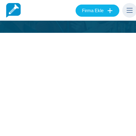
+
Firma Ekle