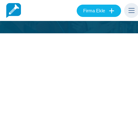
+
Firma Ekle