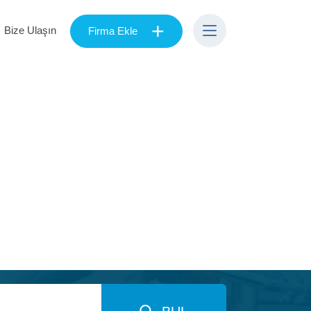
+
Bize Ulaşın
Firma Ekle