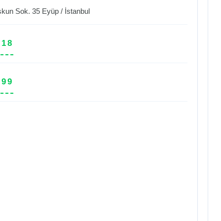
şkun Sok. 35
Eyüp
/
İstanbul
 18
 99