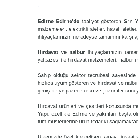
Edirne Edirne'de
faaliyet gösteren
Srn Y
malzemeleri, elektrikli aletler, havalı aletler
ihtiyaçlarınızın neredeyse tamamını karşılay
Hırdavat ve nalbur
ihtiyaçlarınızın tam
yelpazesi ile hırdavat malzemeleri, nalbur 
Sahip olduğu sektör tecrübesi sayesinde 
hızlıca uyum gösteren ve hırdavat ve nalbur 
geniş bir yelpazede ürün ve çözümler sunuy
Hırdavat ürünleri ve çeşitleri konusunda m
Yapı
, özellikle Edirne ve yakınları başta o
tüm müşterilerine ürün tedariki sağlamaktad
Ülkemizde özellikle gelişen sanayi, inşaat