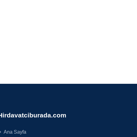
Hirdavatciburada.com
Ana Sayfa