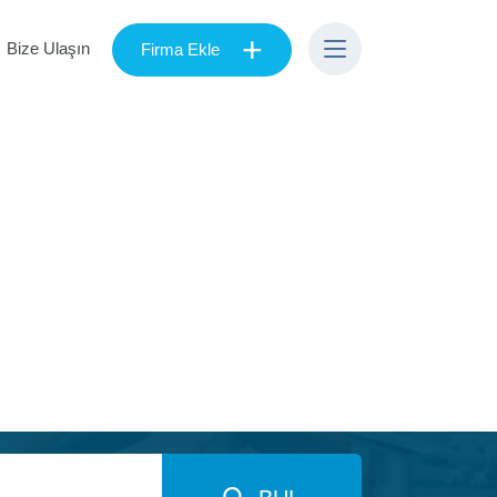
+
Bize Ulaşın
Firma Ekle