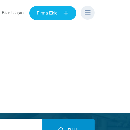
+
Bize Ulaşın
Firma Ekle