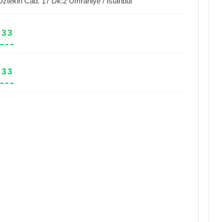
Öztekin Cad. 17 Dk:2
Ümraniye
/
İstanbul
 33
 33