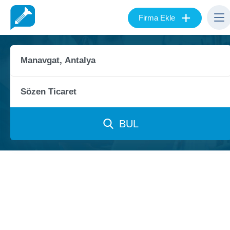
+
Firma Ekle
BUL