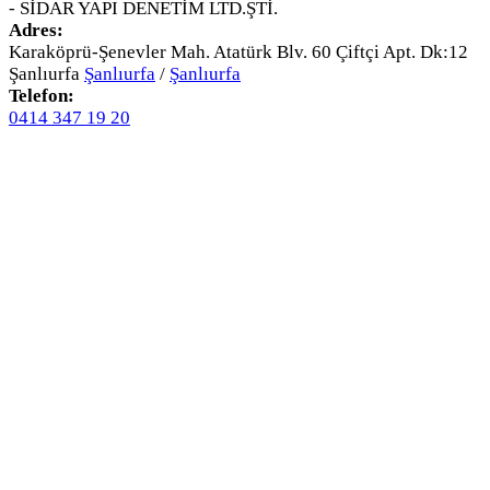
- SİDAR YAPI DENETİM LTD.ŞTİ.
Adres:
Karaköprü-Şenevler Mah. Atatürk Blv. 60 Çiftçi Apt. Dk:12
Şanlıurfa
Şanlıurfa
/
Şanlıurfa
Telefon:
0414 347 19 20