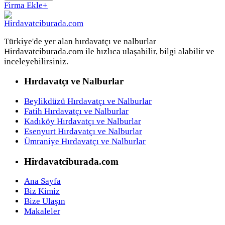
Firma Ekle
+
Türkiye'de yer alan hırdavatçı ve nalburlar
Hirdavatciburada.com ile hızlıca ulaşabilir, bilgi alabilir ve
inceleyebilirsiniz.
Hırdavatçı ve Nalburlar
Beylikdüzü Hırdavatçı ve Nalburlar
Fatih Hırdavatçı ve Nalburlar
Kadıköy Hırdavatçı ve Nalburlar
Esenyurt Hırdavatçı ve Nalburlar
Ümraniye Hırdavatçı ve Nalburlar
Hirdavatciburada.com
Ana Sayfa
Biz Kimiz
Bize Ulaşın
Makaleler