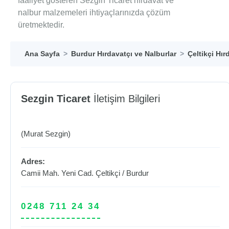
faaliyet gösteren Sezgin Ticaret hırdavat ve
nalbur malzemeleri ihtiyaçlarınızda çözüm
üretmektedir.
Ana Sayfa
Burdur Hırdavatçı ve Nalburlar
Çeltikçi Hır
Sezgin Ticaret
İletişim Bilgileri
(Murat Sezgin)
Adres:
Camii Mah. Yeni Cad.
Çeltikçi
/
Burdur
0248 711 24 34