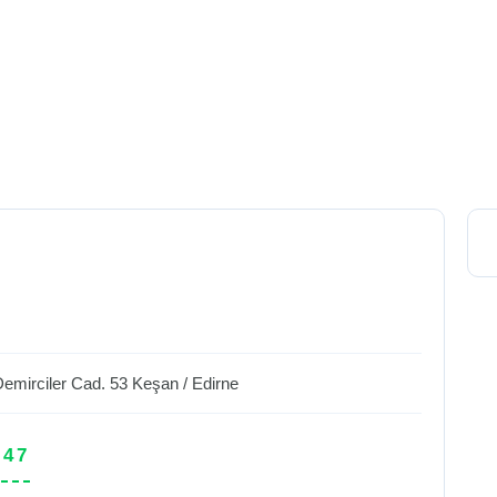
emirciler Cad. 53
Keşan
/
Edirne
 47