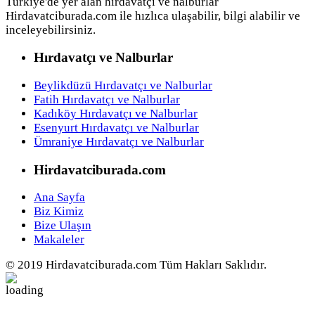
Türkiye'de yer alan hırdavatçı ve nalburlar
Hirdavatciburada.com ile hızlıca ulaşabilir, bilgi alabilir ve
inceleyebilirsiniz.
Hırdavatçı ve Nalburlar
Beylikdüzü Hırdavatçı ve Nalburlar
Fatih Hırdavatçı ve Nalburlar
Kadıköy Hırdavatçı ve Nalburlar
Esenyurt Hırdavatçı ve Nalburlar
Ümraniye Hırdavatçı ve Nalburlar
Hirdavatciburada.com
Ana Sayfa
Biz Kimiz
Bize Ulaşın
Makaleler
© 2019 Hirdavatciburada.com Tüm Hakları Saklıdır.