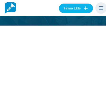
+
Firma Ekle