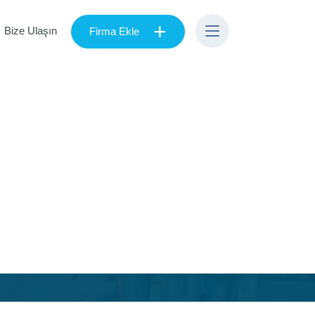
+
Bize Ulaşın
Firma Ekle