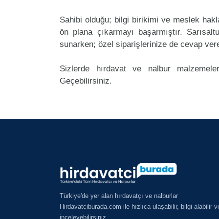
Sahibi olduğu; bilgi birikimi ve meslek ha
ön plana çıkarmayı başarmıştır. Sarısal
sunarken; özel siparişlerinize de cevap ver
Sizlerde hırdavat ve nalbur malzemeler
Geçebilirsiniz.
Türkiye'de yer alan hırdavatçı ve nalburlar
Hirdavatciburada.com ile hızlıca ulaşabilir, bilgi alabilir v
inceleyebilirsiniz.