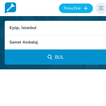
+
Firma Ekle
BUL