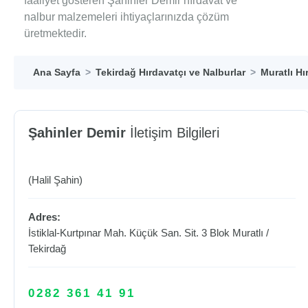
faaliyet gösteren Şahinler Demir hırdavat ve
nalbur malzemeleri ihtiyaçlarınızda çözüm
üretmektedir.
Ana Sayfa
Tekirdağ Hırdavatçı ve Nalburlar
Muratlı Hı
Şahinler Demir
İletişim Bilgileri
(Halil Şahin)
Adres:
İstiklal-Kurtpınar Mah. Küçük San. Sit. 3 Blok
Muratlı
/
Tekirdağ
0282 361 41 91