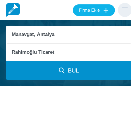
+
Firma Ekle
BUL