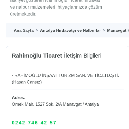
faaliyet gösteren Rahimoğlu Ticaret hırdavat
ve nalbur malzemeleri ihtiyaçlarınızda çözüm
üretmektedir.
Ana Sayfa
Antalya Hırdavatçı ve Nalburlar
Manavgat H
Rahimoğlu Ticaret
İletişim Bilgileri
- RAHİMOĞLU İNŞAAT TURİZM SAN. VE TİC.LTD.ŞTİ.
(Hasan Cansız)
Adres:
Örnek Mah. 1527 Sok. 2/A
Manavgat
/
Antalya
0242 746 42 57