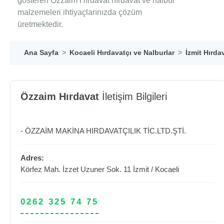
gösteren Özzaim Hırdavat hırdavat ve nalbur
malzemeleri ihtiyaçlarınızda çözüm
üretmektedir.
Ana Sayfa
Kocaeli Hırdavatçı ve Nalburlar
İzmit Hırda
Özzaim Hırdavat
İletişim Bilgileri
- ÖZZAİM MAKİNA HIRDAVATÇILIK TİC.LTD.ŞTİ.
Adres:
Körfez Mah. İzzet Uzuner Sok. 11
İzmit
/
Kocaeli
0262 325 74 75