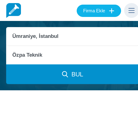
+
Firma Ekle
BUL