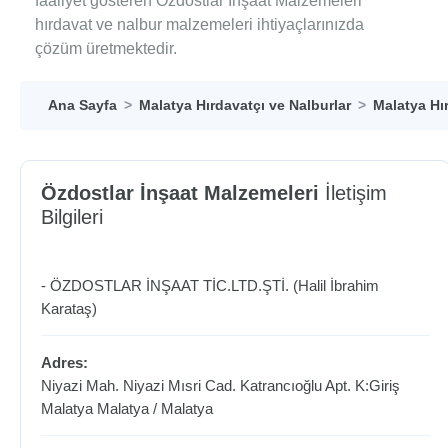
faaliyet gösteren Özdostlar İnşaat Malzemeleri
hırdavat ve nalbur malzemeleri ihtiyaçlarınızda
çözüm üretmektedir.
Ana Sayfa
Malatya Hırdavatçı ve Nalburlar
Malatya Hı
Özdostlar İnşaat Malzemeleri
İletişim
Bilgileri
- ÖZDOSTLAR İNŞAAT TİC.LTD.ŞTİ. (Halil İbrahim
Karataş)
Adres:
Niyazi Mah. Niyazi Mısri Cad. Katrancıoğlu Apt. K:Giriş
Malatya
Malatya
/
Malatya