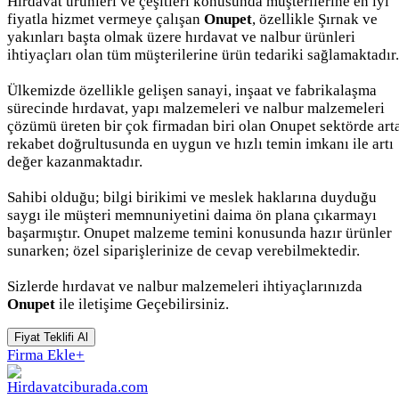
Hırdavat ürünleri ve çeşitleri konusunda müşterilerine en iyi
fiyatla hizmet vermeye çalışan
Onupet
, özellikle Şırnak ve
yakınları başta olmak üzere hırdavat ve nalbur ürünleri
ihtiyaçları olan tüm müşterilerine ürün tedariki sağlamaktadır.
Ülkemizde özellikle gelişen sanayi, inşaat ve fabrikalaşma
sürecinde hırdavat, yapı malzemeleri ve nalbur malzemeleri
çözümü üreten bir çok firmadan biri olan Onupet sektörde art
rekabet doğrultusunda en uygun ve hızlı temin imkanı ile artı
değer kazanmaktadır.
Sahibi olduğu; bilgi birikimi ve meslek haklarına duyduğu
saygı ile müşteri memnuniyetini daima ön plana çıkarmayı
başarmıştır. Onupet malzeme temini konusunda hazır ürünler
sunarken; özel siparişlerinize de cevap verebilmektedir.
Sizlerde hırdavat ve nalbur malzemeleri ihtiyaçlarınızda
Onupet
ile iletişime Geçebilirsiniz.
Fiyat Teklifi Al
Firma Ekle
+