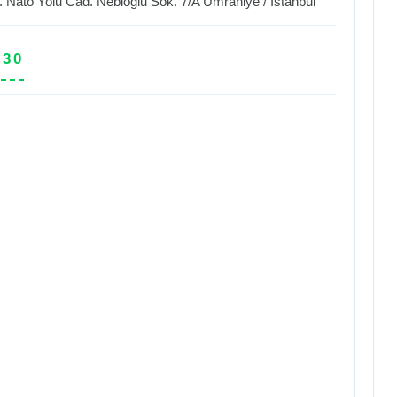
. Nato Yolu Cad. Nebioğlu Sok. 7/A
Ümraniye
/
İstanbul
 30