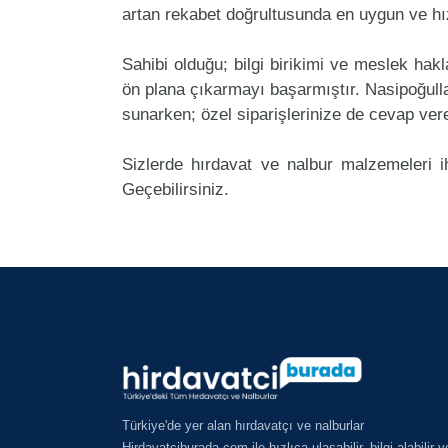
artan rekabet doğrultusunda en uygun ve hız
Sahibi olduğu; bilgi birikimi ve meslek ha
ön plana çıkarmayı başarmıştır. Nasipoğull
sunarken; özel siparişlerinize de cevap ver
Sizlerde hırdavat ve nalbur malzemeleri i
Geçebilirsiniz.
Türkiye'de yer alan hırdavatçı ve nalburlar
Hirdavatciburada.com ile hızlıca ulaşabilir, bilgi alabilir v