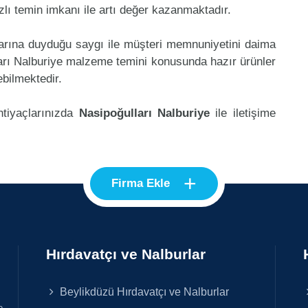
lı temin imkanı ile artı değer kazanmaktadır.
klarına duyduğu saygı ile müşteri memnuniyetini daima
arı Nalburiye malzeme temini konusunda hazır ürünler
ebilmektedir.
htiyaçlarınızda
Nasipoğulları Nalburiye
ile iletişime
+
Firma Ekle
Hırdavatçı ve Nalburlar
Beylikdüzü Hırdavatçı ve Nalburlar
e