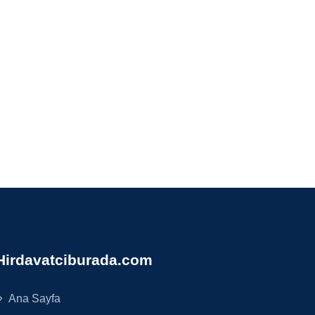
Hirdavatciburada.com
Ana Sayfa