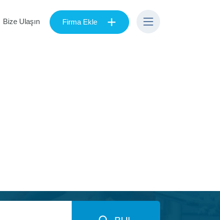
+
Bize Ulaşın
Firma Ekle