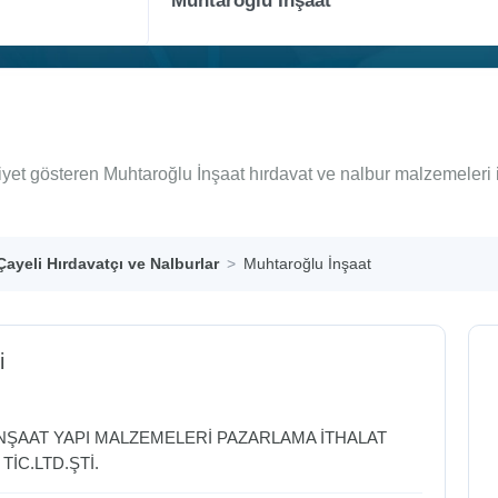
liyet gösteren Muhtaroğlu İnşaat hırdavat ve nalbur malzemeleri 
Çayeli Hırdavatçı ve Nalburlar
Muhtaroğlu İnşaat
i
NŞAAT YAPI MALZEMELERİ PAZARLAMA İTHALAT
TİC.LTD.ŞTİ.