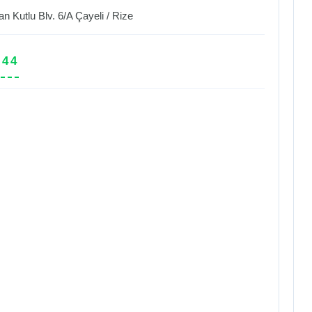
n Kutlu Blv. 6/A
Çayeli
/
Rize
 44