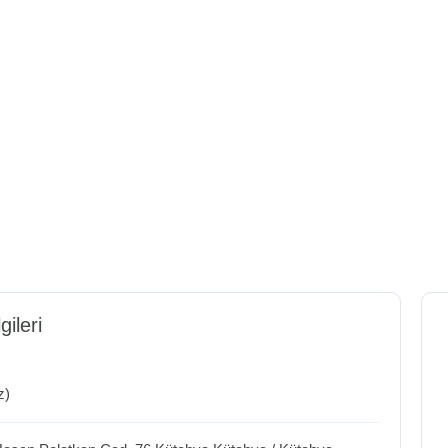
gileri
z)