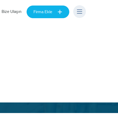
+
Bize Ulaşın
Firma Ekle