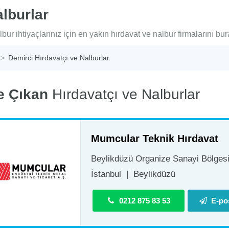
lburlar
bur ihtiyaçlarınız için en yakın hırdavat ve nalbur firmalarını bur
Demirci Hırdavatçı ve Nalburlar
e Çıkan
Hırdavatçı ve Nalburlar
Mumcular Teknik Hırdavat
Beylikdüzü Organize Sanayi Bölgesi 
İstanbul
|
Beylikdüzü
0212 875 83 53
E-po