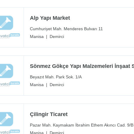
Alp Yapı Market
Cumhuriyet Mah. Menderes Bulvarı 11
Manisa
|
Demirci
Sönmez Gökçe Yapı Malzemeleri İnşaat San
Beyazıt Mah. Park Sok. 1/A
Manisa
|
Demirci
Çilingir Ticaret
Pazar Mah. Kaymakam İbrahim Ethem Akıncı Cad. 9/B
Manisa
|
Demirci