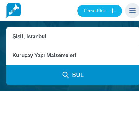
+
Firma Ekle
BUL