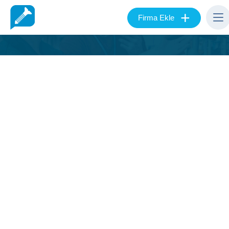
+
Firma Ekle