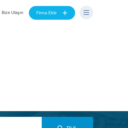
+
Bize Ulaşın
Firma Ekle