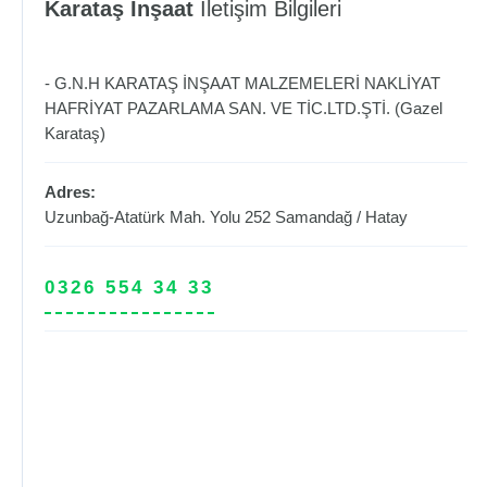
Karataş İnşaat
İletişim Bilgileri
- G.N.H KARATAŞ İNŞAAT MALZEMELERİ NAKLİYAT
HAFRİYAT PAZARLAMA SAN. VE TİC.LTD.ŞTİ. (Gazel
Karataş)
Adres:
Uzunbağ-Atatürk Mah. Yolu 252
Samandağ
/
Hatay
0326 554 34 33