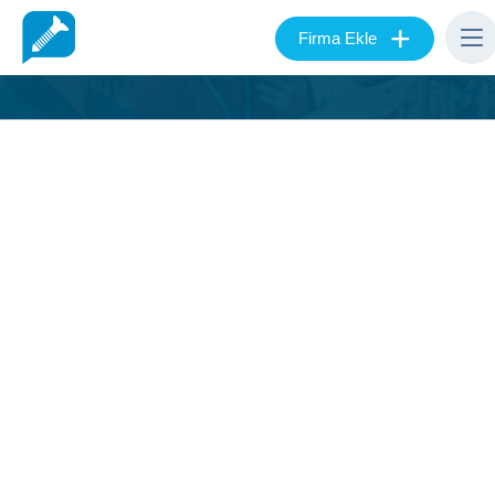
+
Firma Ekle