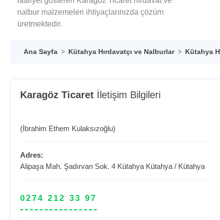
faaliyet gösteren Karagöz Ticaret hırdavat ve
nalbur malzemeleri ihtiyaçlarınızda çözüm
üretmektedir.
Ana Sayfa
Kütahya Hırdavatçı ve Nalburlar
Kütahya Hı
Karagöz Ticaret
İletişim Bilgileri
(İbrahim Ethem Kulaksızoğlu)
Adres:
Alipaşa Mah. Şadırvan Sok. 4 Kütahya
Kütahya
/
Kütahya
0274 212 33 97