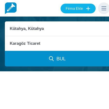
+
Firma Ekle
BUL