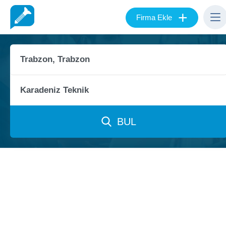
+
Firma Ekle
BUL