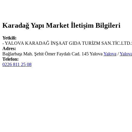
Karadağ Yapı Market
İletişim Bilgileri
Yetkili:
- YALOVA KARADAĞ İNŞAAT GIDA TURİZM SAN.TİC.LTD.Ş
Adres:
Bağlarbaşı Mah. Şehit Ömer Faydalı Cad. 145 Yalova
Yalova
/
Yalov
Telefon:
0226 811 25 08