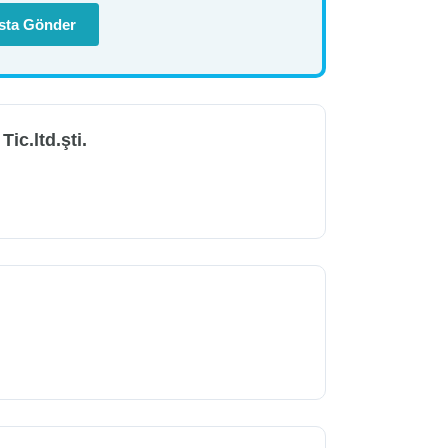
sta Gönder
ic.ltd.şti.