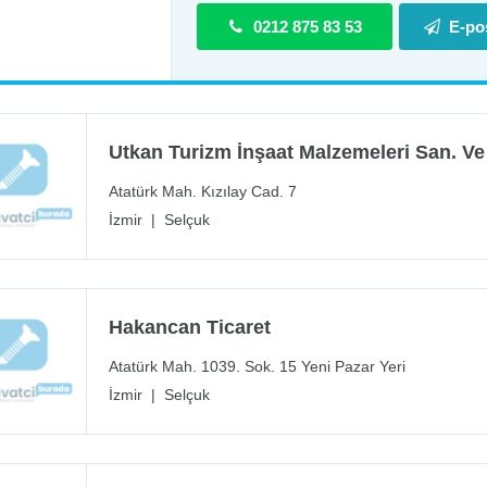
0212 875 83 53
E-po
Utkan Turizm İnşaat Malzemeleri San. Ve T
Atatürk Mah. Kızılay Cad. 7
İzmir
|
Selçuk
Hakancan Ticaret
Atatürk Mah. 1039. Sok. 15 Yeni Pazar Yeri
İzmir
|
Selçuk