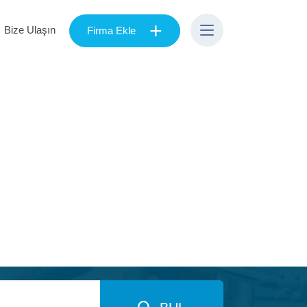
+
Bize Ulaşın
Firma Ekle