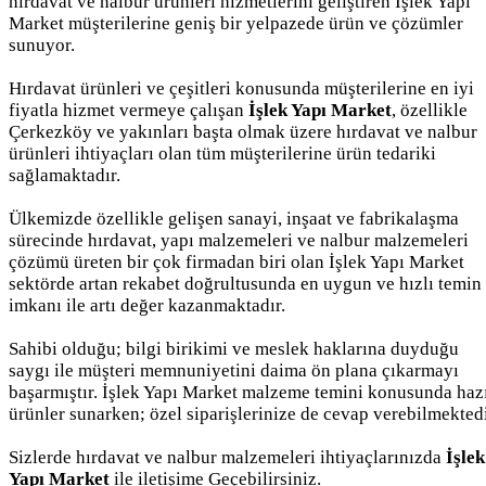
hırdavat ve nalbur ürünleri hizmetlerini geliştiren İşlek Yapı
Market müşterilerine geniş bir yelpazede ürün ve çözümler
sunuyor.
Hırdavat ürünleri ve çeşitleri konusunda müşterilerine en iyi
fiyatla hizmet vermeye çalışan
İşlek Yapı Market
, özellikle
Çerkezköy ve yakınları başta olmak üzere hırdavat ve nalbur
ürünleri ihtiyaçları olan tüm müşterilerine ürün tedariki
sağlamaktadır.
Ülkemizde özellikle gelişen sanayi, inşaat ve fabrikalaşma
sürecinde hırdavat, yapı malzemeleri ve nalbur malzemeleri
çözümü üreten bir çok firmadan biri olan İşlek Yapı Market
sektörde artan rekabet doğrultusunda en uygun ve hızlı temin
imkanı ile artı değer kazanmaktadır.
Sahibi olduğu; bilgi birikimi ve meslek haklarına duyduğu
saygı ile müşteri memnuniyetini daima ön plana çıkarmayı
başarmıştır. İşlek Yapı Market malzeme temini konusunda haz
ürünler sunarken; özel siparişlerinize de cevap verebilmektedi
Sizlerde hırdavat ve nalbur malzemeleri ihtiyaçlarınızda
İşlek
Yapı Market
ile iletişime Geçebilirsiniz.