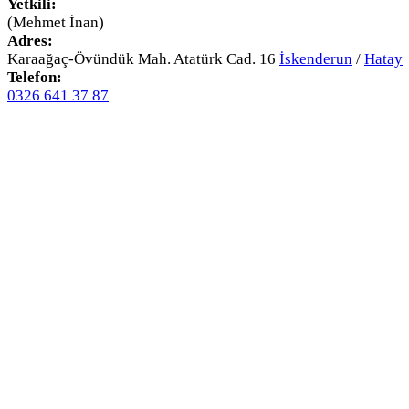
Yetkili:
(Mehmet İnan)
Adres:
Karaağaç-Övündük Mah. Atatürk Cad. 16
İskenderun
/
Hatay
Telefon:
0326 641 37 87