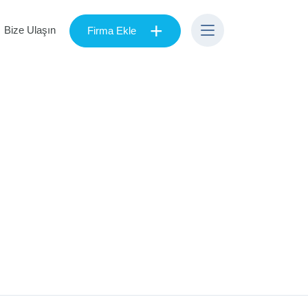
+
Bize Ulaşın
Firma Ekle