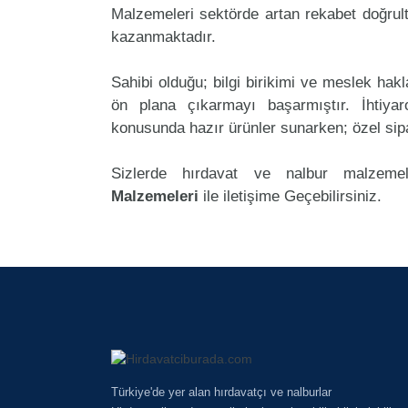
Malzemeleri sektörde artan rekabet doğrult
kazanmaktadır.
Sahibi olduğu; bilgi birikimi ve meslek ha
ön plana çıkarmayı başarmıştır. İhtiya
konusunda hazır ürünler sunarken; özel sipa
Sizlerde hırdavat ve nalbur malzemel
Malzemeleri
ile iletişime Geçebilirsiniz.
Türkiye'de yer alan hırdavatçı ve nalburlar