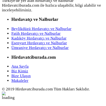
Türkiye'de yer alan hırdavatçı ve nalburlar
Hirdavatciburada.com ile hızlıca ulaşabilir, bilgi alabilir ve
inceleyebilirsiniz.
Hırdavatçı ve Nalburlar
Beylikdüzü Hırdavatçı ve Nalburlar
Fatih Hırdavatçı ve Nalburlar
Kadıköy Hırdavatçı ve Nalburlar
Esenyurt Hırdavatçı ve Nalburlar
Ümraniye Hırdavatçı ve Nalburlar
Hirdavatciburada.com
Ana Sayfa
Biz Kimiz
Bize Ulaşın
Makaleler
© 2019 Hirdavatciburada.com Tüm Hakları Saklıdır.