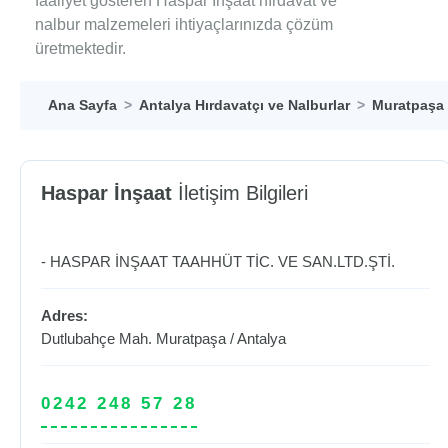
faaliyet gösteren Haspar İnşaat hırdavat ve
nalbur malzemeleri ihtiyaçlarınızda çözüm
üretmektedir.
Ana Sayfa
Antalya Hırdavatçı ve Nalburlar
Muratpaşa 
Haspar İnşaat
İletişim Bilgileri
- HASPAR İNŞAAT TAAHHÜT TİC. VE SAN.LTD.ŞTİ.
Adres:
Dutlubahçe Mah.
Muratpaşa
/
Antalya
0242 248 57 28