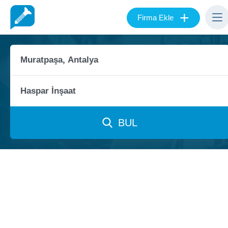
+
Firma Ekle
BUL