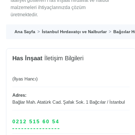
faaliyet gösteren Has İnşaat hırdavat ve nalbur
malzemeleri ihtiyaçlarınızda çözüm
üretmektedir.
Ana Sayfa
İstanbul Hırdavatçı ve Nalburlar
Bağcılar H
Has İnşaat
İletişim Bilgileri
(İlyas Hancı)
Adres:
Bağlar Mah. Atatürk Cad. Şafak Sok. 1
Bağcılar
/
İstanbul
0212 515 60 54