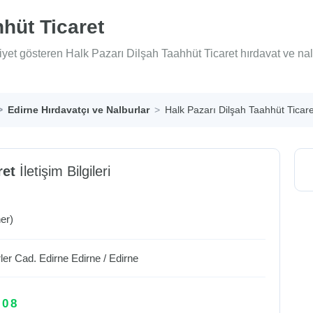
hhüt Ticaret
iyet gösteren Halk Pazarı Dilşah Taahhüt Ticaret hırdavat ve na
Edirne Hırdavatçı ve Nalburlar
Halk Pazarı Dilşah Taahhüt Ticare
ret
İletişim Bilgileri
er)
rler Cad. Edirne
Edirne
/
Edirne
 08