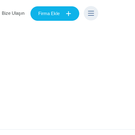
+
Bize Ulaşın
Firma Ekle