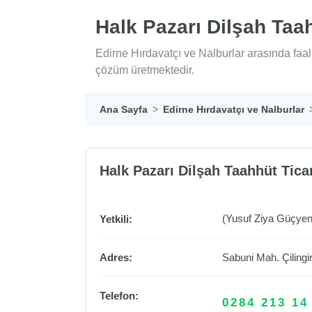
Halk Pazarı Dilşah Taa
Edirne Hırdavatçı ve Nalburlar arasında faal
çözüm üretmektedir.
Ana Sayfa
Edirne Hırdavatçı ve Nalburlar
Halk Pazarı Dilşah Taahhüt Tica
(Yusuf Ziya Güçyen
Yetkili:
Adres:
Sabuni Mah. Çilingi
Telefon:
0284 213 14