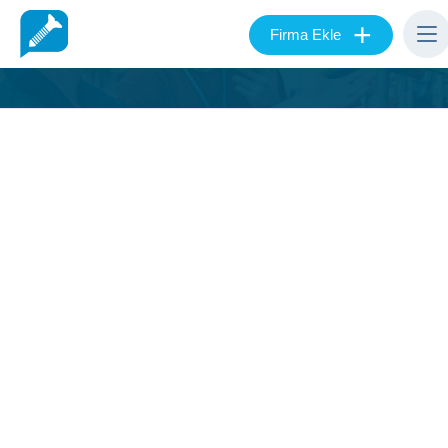
+
Firma Ekle