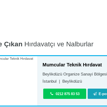
e Çıkan
Hırdavatçı ve Nalburlar
Mumcular Teknik Hırdavat
Beylikdüzü Organize Sanayi Bölgesi 
İstanbul
|
Beylikdüzü
0212 875 83 53
E-po