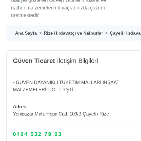
faaliyet gösteren Güven Ticaret hırdavat ve
nalbur malzemeleri ihtiyaçlarınızda çözüm
üretmektedir.
Ana Sayfa
Rize Hırdavatçı ve Nalburlar
Çayeli Hırdava
Güven Ticaret
İletişim Bilgileri
- GÜVEN DAYANIKLI TÜKETİM MALLARI İNŞAAT
MALZEMELERİ TİC.LTD.ŞTİ.
Adres:
Yenipazar Mah. Hopa Cad. 103/B
Çayeli
/
Rize
0464 532 79 63