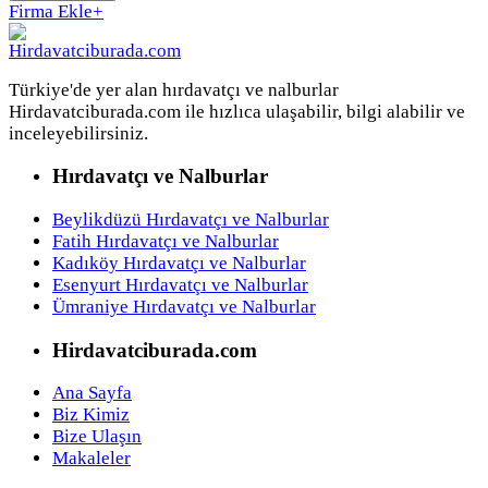
Firma Ekle
+
Türkiye'de yer alan hırdavatçı ve nalburlar
Hirdavatciburada.com ile hızlıca ulaşabilir, bilgi alabilir ve
inceleyebilirsiniz.
Hırdavatçı ve Nalburlar
Beylikdüzü Hırdavatçı ve Nalburlar
Fatih Hırdavatçı ve Nalburlar
Kadıköy Hırdavatçı ve Nalburlar
Esenyurt Hırdavatçı ve Nalburlar
Ümraniye Hırdavatçı ve Nalburlar
Hirdavatciburada.com
Ana Sayfa
Biz Kimiz
Bize Ulaşın
Makaleler