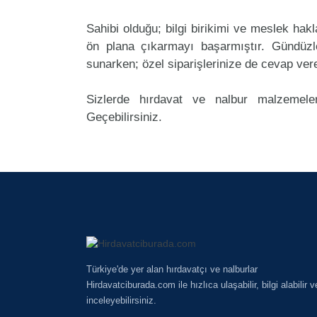
Sahibi olduğu; bilgi birikimi ve meslek ha
ön plana çıkarmayı başarmıştır. Gündüzl
sunarken; özel siparişlerinize de cevap ver
Sizlerde hırdavat ve nalbur malzemeler
Geçebilirsiniz.
Türkiye'de yer alan hırdavatçı ve nalburlar
Hirdavatciburada.com ile hızlıca ulaşabilir, bilgi alabilir v
inceleyebilirsiniz.