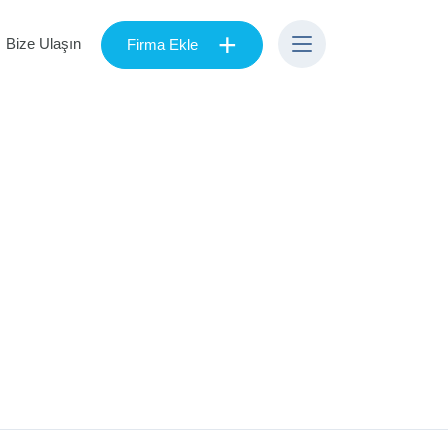
+
Bize Ulaşın
Firma Ekle