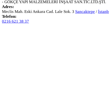
- GÖKÇE YAPI MALZEMELERİ İNŞAAT SAN.TİC.LTD.ŞTİ.
Adres:
Meclis Mah. Eski Ankara Cad. Lale Sok. 3
Sancaktepe
/
İstanb
Telefon:
0216 621 38 37